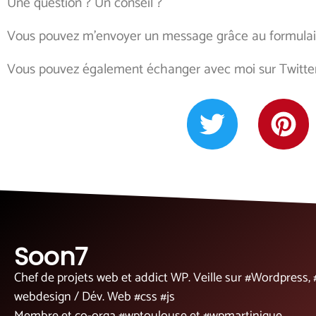
Une question ? Un conseil ?
Vous pouvez m’envoyer un message grâce au formulair
Vous pouvez également échanger avec moi sur Twitter 
T
P
w
i
i
n
t
t
t
e
e
r
Soon7
r
e
Chef de projets web et addict WP. Veille sur #Wordpres
s
webdesign / Dév. Web #css #js
t