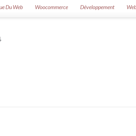
ue Du Web
Woocommerce
Développement
Web
4