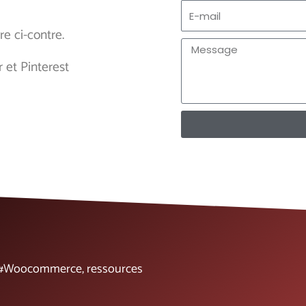
E-
mail
e ci-contre.
Message
et Pinterest
s, #Woocommerce, ressources